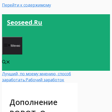
Перейти к содержимому
Seoseed.ru
Меню
Лучший, по моему мнению, способ
заработать:
Рабочий заработок
Дополнение