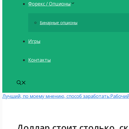
Форекс / Опционы
Бинарные опционы
Игры
Контакты
Лучший, по моему мнению, способ заработать:
Рабочий
Доллар стоит столько, с