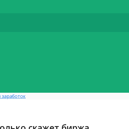
 заработок
колько скажет биржа.