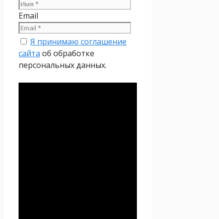
Email
Я принимаю соглашение
сайта
об обработке
персональных данных.
Политика
конфиденциальности
Настоящая Политика
конфиденциальности
персональных данных (далее
– Политика
конфиденциальности)
действует в отношении всей
информации, которую
сайт
Проект Seoseed.ru
,