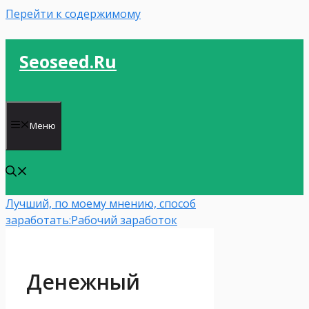
Перейти к содержимому
Seoseed.ru
Меню
Лучший, по моему мнению, способ
заработать:
Рабочий заработок
Денежный