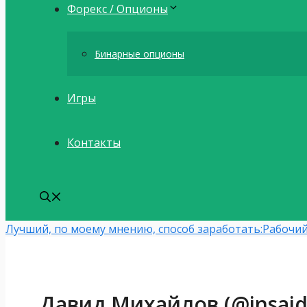
Форекс / Опционы
Бинарные опционы
Игры
Контакты
Лучший, по моему мнению, способ заработать:
Рабочий
Давид Михайлов (@insai