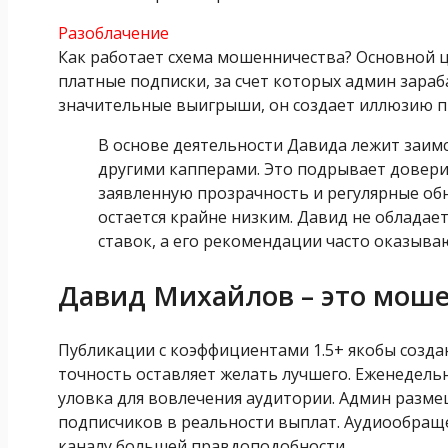
Разоблачение
Как работает схема мошенничества? Основной 
платные подписки, за счет которых админ зара
значительные выигрыши, он создает иллюзию п
В основе деятельности Давида лежит заим
другими капперами. Это подрывает довери
заявленную прозрачность и регулярные обн
остается крайне низким. Давид не обладае
ставок, а его рекомендации часто оказыва
Давид Михайлов – это мош
Публикации с коэффициентами 1.5+ якобы созда
точность оставляет желать лучшего. Еженедел
уловка для вовлечения аудитории. Админ разм
подписчиков в реальности выплат. Аудиообраще
каналу большей правдоподобности.