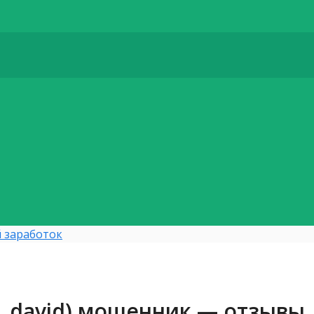
 заработок
d_david) мошенник — отзывы