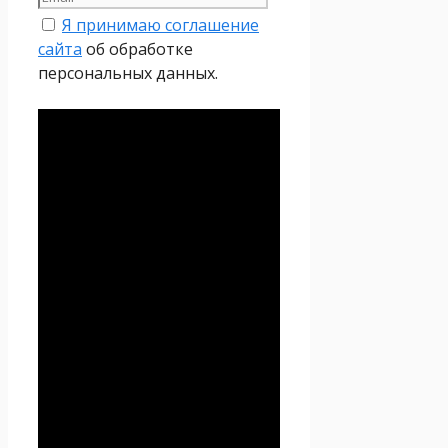
Я принимаю соглашение
сайта
об обработке
персональных данных.
Политика
конфиденциальности
Настоящая Политика
конфиденциальности
персональных данных (далее
– Политика
конфиденциальности)
действует в отношении всей
информации, которую
сайт
Проект Seoseed.ru
,
(далее – Seoseed.ru)
расположенный на доменном
имени
https://seoseed.ru
(а