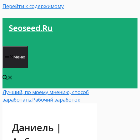
Перейти к содержимому
Seoseed.ru
Меню
Лучший, по моему мнению, способ
заработать:
Рабочий заработок
Даниель |