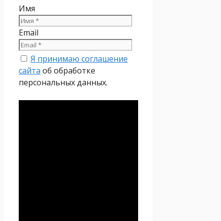
Имя
Email
Я принимаю соглашение
сайта
об обработке
персональных данных.
Политика
конфиденциальности
Настоящая Политика
конфиденциальности
персональных данных (далее
– Политика
конфиденциальности)
действует в отношении всей
информации, которую