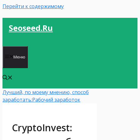
Перейти к содержимому
Seoseed.ru
Меню
Лучший, по моему мнению, способ
заработать:
Рабочий заработок
CryptoInvest: