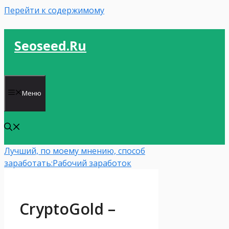
Перейти к содержимому
Seoseed.ru
Меню
Лучший, по моему мнению, способ
заработать:
Рабочий заработок
CryptoGold –