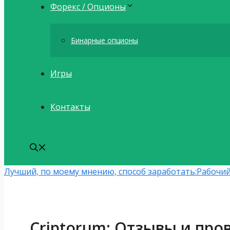
Форекс / Опционы
Бинарные опционы
Игры
Контакты
Лучший, по моему мнению, способ заработать:
Рабочий
Criptorum: Отзывы и про