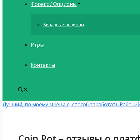
Форекс / Опционы
Бинарные опционы
Игры
Контакты
Лучший, по моему мнению, способ заработать:
Рабочий
Coin Pot – отзывы о пла