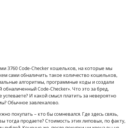
ми 3760 Code-Checker кошельков, на которые мы
жем сами обналичить такое количество кошельков,
альные алгоритмы, программные коды и создали
 обналиченный Code-Checker». Что это за бред,
не успеваете? И какой смысл платить за невероятно
мы? Обычное завлекалово.
жно покупать – кто бы сомневался. Где здесь связь,
вы тогда продаете? Стоимость этих липовых, по факту,
ч рублей. Конечно же, после покупки ни хрена вы не