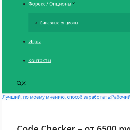
Форекс / Опционы
Бинарные опционы
Игры
Контакты
Лучший, по моему мнению, способ заработать:
Рабочий
Code Checker – от 6500 