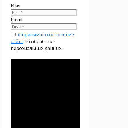
Имя
Email
Я принимаю соглашение
сайта
об обработке
персональных данных.
Политика
конфиденциальности
Настоящая Политика
конфиденциальности
персональных данных (далее
– Политика
конфиденциальности)
действует в отношении всей
информации, которую