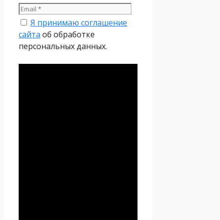
Я принимаю соглашение
сайта
об обработке
персональных данных.
Политика
конфиденциальности
Настоящая Политика
конфиденциальности
персональных данных (далее
– Политика
конфиденциальности)
действует в отношении всей
информации, которую
сайт
Проект Seoseed.ru
,
(далее – Seoseed.ru)
расположенный на доменном