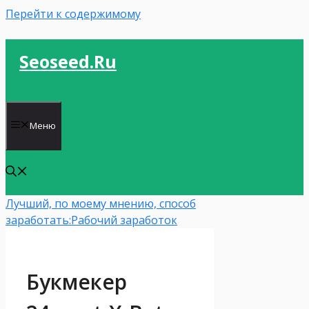
Перейти к содержимому
Seoseed.ru
Меню
Лучший, по моему мнению, способ
заработать:
Рабочий заработок
Букмекер