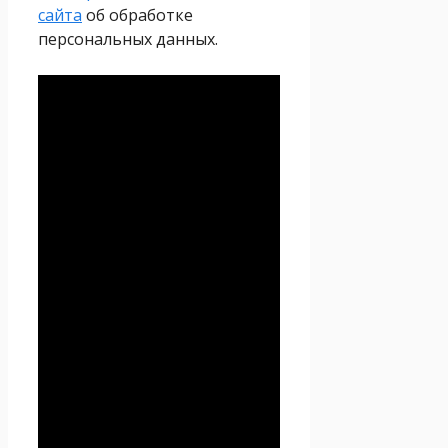
сайта
об обработке
персональных данных.
Политика
конфиденциальности
Настоящая Политика
конфиденциальности
персональных данных (далее
– Политика
конфиденциальности)
действует в отношении всей
информации, которую
сайт
Проект Seoseed.ru
,
(далее – Seoseed.ru)
расположенный на доменном
имени
https://seoseed.ru
(а
также его субдоменах), может