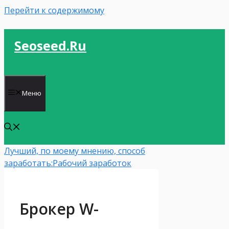
Перейти к содержимому
Seoseed.ru
Меню
Лучший, по моему мнению, способ
заработать:
Рабочий заработок
Брокер W-