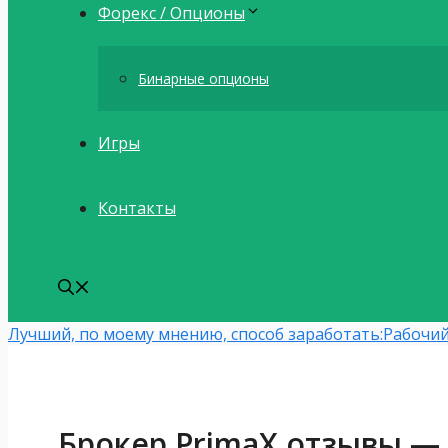
Форекс / Опционы
Бинарные опционы
Игры
Контакты
Лучший, по моему мнению, способ заработать:
Рабочий
Брокер PrimaX отзывы —