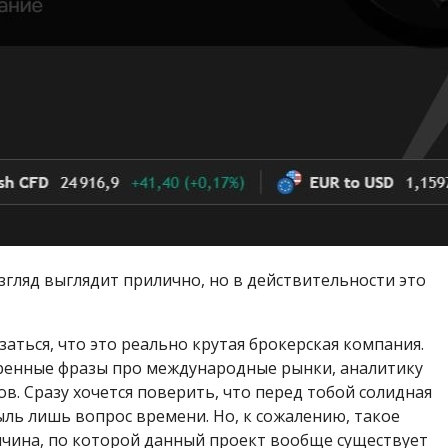
згляд выглядит прилично, но в действительности это
заться, что это реально крутая брокерская компания.
веренные фразы про международные рынки, аналитику
в. Сразу хочется поверить, что перед тобой солидная
ыль лишь вопрос времени. Но, к сожалению, такое
ичина, по которой данный проект вообще существует