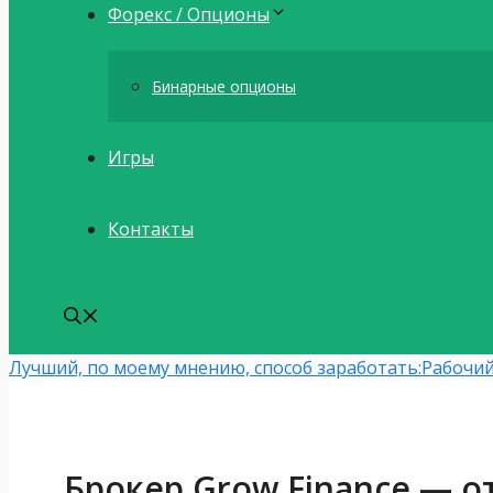
Форекс / Опционы
Бинарные опционы
Игры
Контакты
Лучший, по моему мнению, способ заработать:
Рабочий
Брокер Grow Finance — о