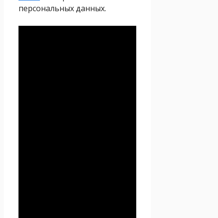
персональных данных.
Политика
конфиденциальности
Настоящая Политика
конфиденциальности
персональных данных (далее
– Политика
конфиденциальности)
действует в отношении всей
информации, которую
сайт
Проект Seoseed.ru
,
(далее – Seoseed.ru)
расположенный на доменном
имени
https://seoseed.ru
(а
также его субдоменах), может
получить о Пользователе во