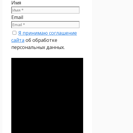
Имя
Email
Я принимаю соглашение
сайта
об обработке
персональных данных.
Политика
конфиденциальности
Настоящая Политика
конфиденциальности
персональных данных (далее
– Политика
конфиденциальности)
действует в отношении всей
информации, которую