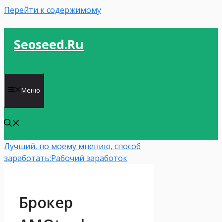
Перейти к содержимому
Seoseed.ru
Меню
Лучший, по моему мнению, способ
заработать:
Рабочий заработок
Брокер