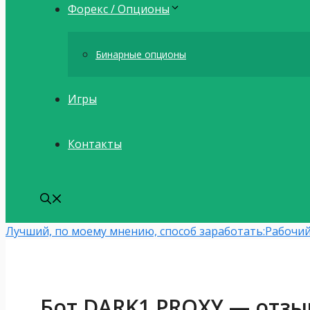
Форекс / Опционы
Бинарные опционы
Игры
Контакты
Лучший, по моему мнению, способ заработать:
Рабочий
Бот DARK1 PROXY — отзы