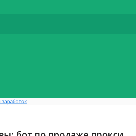
 заработок
вы: бот по продаже прокси