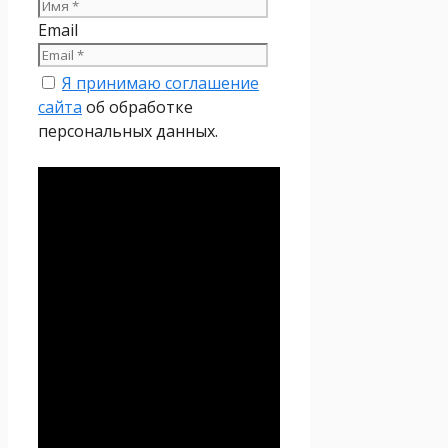
Email
Я принимаю соглашение
сайта
об обработке
персональных данных.
Политика
конфиденциальности
Настоящая Политика
конфиденциальности
персональных данных (далее
– Политика
конфиденциальности)
действует в отношении всей
информации, которую
сайт
Проект Seoseed.ru
,