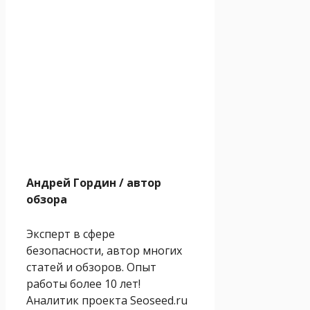
Андрей Гордин
/ автор
обзора
Эксперт в сфере
безопасности, автор многих
статей и обзоров. Опыт
работы более 10 лет!
Аналитик проекта Seoseed.ru