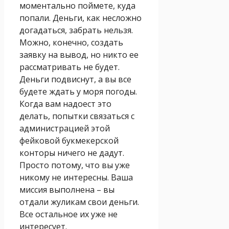
моментально поймете, куда
попали. Деньги, как несложно
догадаться, забрать нельзя.
Можно, конечно, создать
заявку на вывод, но никто ее
рассматривать не будет.
Деньги подвиснут, а вы все
будете ждать у моря погоды.
Когда вам надоест это
делать, попытки связаться с
администрацией этой
фейковой букмекерской
конторы ничего не дадут.
Просто потому, что вы уже
никому не интересны. Ваша
миссия выполнена – вы
отдали жуликам свои деньги.
Все остальное их уже не
интересует.