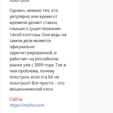
лохотрон.
Однако, немало тех, кто
регулярно или время от
времени делает ставки,
слышал о существовании
такой конторы. Она ведь на
самом деле является
официально
зарегистрированной, и
работает на российском
рынке уже с 2009 года. Так в
чем проблема, почему
лохотрон, если эта БК не
лохотрон? Все просто – это
мошеннический клон.
Сайты
https://mstfvc.com