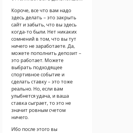
Короче, все что вам надо
здесь делать – это закрыть
сайт и забыть, что вы здесь
когда-то были. Нет никаких
сомнений в том, что вы тут
ничего не заработаете. Да,
можете пополнить депозит –
это работает. Можете
выбрать подходящее
спортивное событие и
сделать ставку – это тоже
реально. Но, если вам
улыбнется удача, и ваша
ставка сыграет, то это не
значит ровным счетом
ничего.
Ибо после этого вы