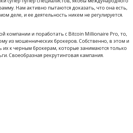
 кучки супер пупер специалистов, якобы международного
рамму. Нам активно пытаются доказать, что она есть,
мом деле, и ее деятельность никем не регулируется.
 компании и поработать с Bitcoin Millionaire Pro, то,
ому из мошеннических брокеров. Собственно, в этом и
ть их к черным брокерам, которые занимаются только
ьги. Своеобразная рекрутинговая кампания.