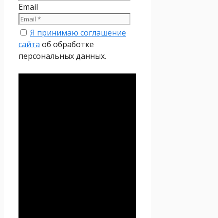
Email
Я принимаю соглашение
сайта
об обработке
персональных данных.
Политика
конфиденциальности
Настоящая Политика
конфиденциальности
персональных данных (далее
– Политика
конфиденциальности)
действует в отношении всей
информации, которую
сайт
Проект Seoseed.ru
,
(далее – Seoseed.ru)