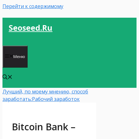
Перейти к содержимому
Seoseed.ru
Меню
Лучший, по моему мнению, способ
заработать:
Рабочий заработок
Bitcоin Bank –