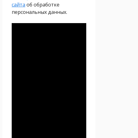
сайта
об обработке
персональных данных.
Политика
конфиденциальности
Настоящая Политика
конфиденциальности
персональных данных (далее
– Политика
конфиденциальности)
действует в отношении всей
информации, которую
сайт
Проект Seoseed.ru
,
(далее – Seoseed.ru)
расположенный на доменном
имени
https://seoseed.ru
(а
также его субдоменах), может