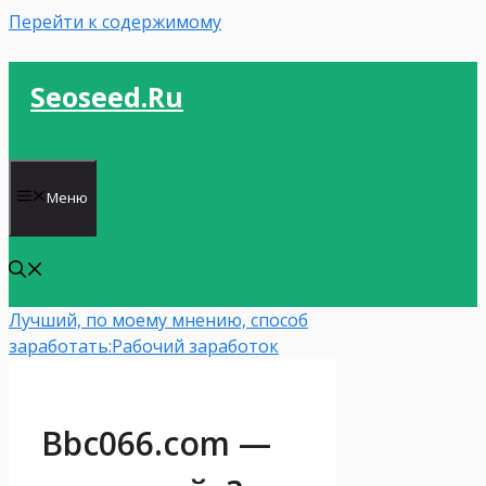
Перейти к содержимому
Seoseed.ru
Меню
Лучший, по моему мнению, способ
заработать:
Рабочий заработок
Bbc066.com —