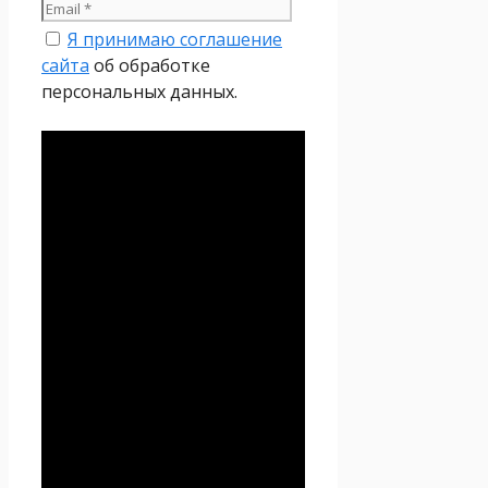
Я принимаю соглашение
сайта
об обработке
персональных данных.
Политика
конфиденциальности
Настоящая Политика
конфиденциальности
персональных данных (далее
– Политика
конфиденциальности)
действует в отношении всей
информации, которую
сайт
Проект Seoseed.ru
,
(далее – Seoseed.ru)
расположенный на доменном