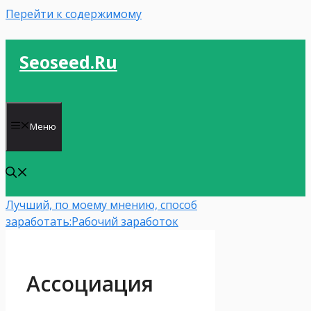
Перейти к содержимому
Seoseed.ru
Меню
Лучший, по моему мнению, способ
заработать:
Рабочий заработок
Ассоциация