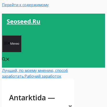
Перейти к содержимому
Seoseed.ru
Меню
Лучший, по моему мнению, способ
заработать:
Рабочий заработок
Аntarktida —