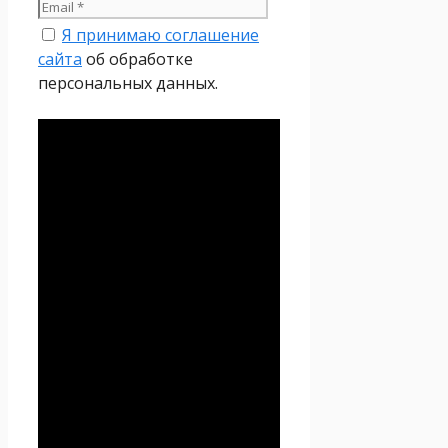
Я принимаю соглашение
сайта
об обработке
персональных данных.
Политика
конфиденциальности
Настоящая Политика
конфиденциальности
персональных данных (далее
– Политика
конфиденциальности)
действует в отношении всей
информации, которую
сайт
Проект Seoseed.ru
,
(далее – Seoseed.ru)
расположенный на доменном