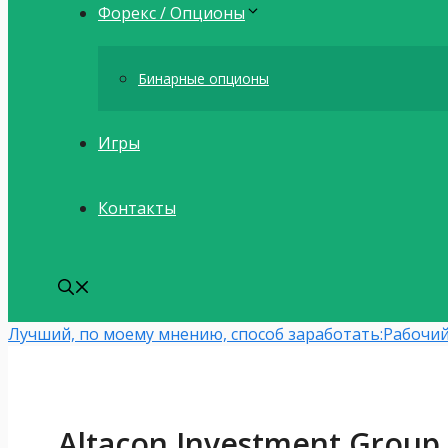
Форекс / Опционы
Бинарные опционы
Игры
Контакты
Лучший, по моему мнению, способ заработать:
Рабочий
Altacon Investment Group