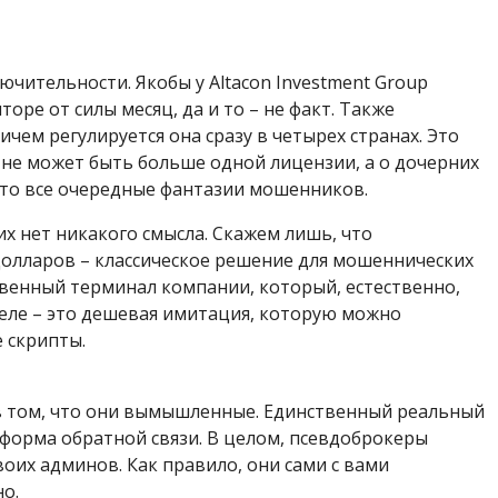
ючительности. Якобы у Altacon Investment Group
торе от силы месяц, да и то – не факт. Также
чем регулируется она сразу в четырех странах. Это
 не может быть больше одной лицензии, а о дочерних
 это все очередные фантазии мошенников.
х нет никакого смысла. Скажем лишь, что
долларов – классическое решение для мошеннических
ственный терминал компании, который, естественно,
деле – это дешевая имитация, которую можно
е скрипты.
 в том, что они вымышленные. Единственный реальный
 форма обратной связи. В целом, псевдоброкеры
оих админов. Как правило, они сами с вами
но.