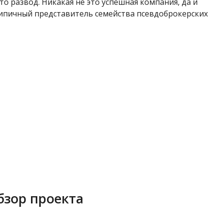
это развод. Никакая не это успешная компания, да и
 Типичный представитель семейства псевдоброкерских
обзор проекта