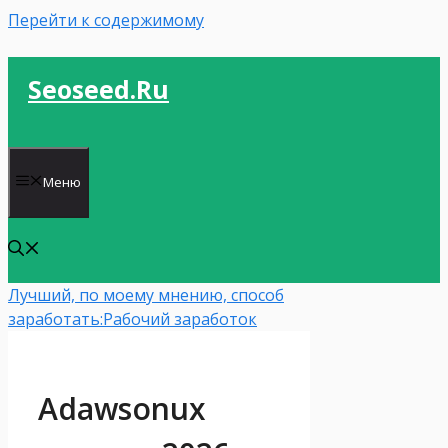
Перейти к содержимому
Seoseed.ru
Меню
Лучший, по моему мнению, способ
заработать:
Рабочий заработок
Adawsonux