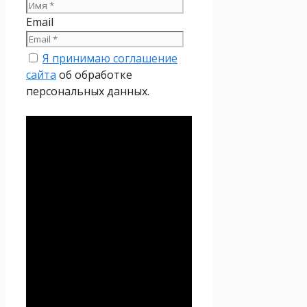
Email
Я принимаю соглашение
сайта
об обработке
персональных данных.
Политика
конфиденциальности
Настоящая Политика
конфиденциальности
персональных данных (далее
– Политика
конфиденциальности)
действует в отношении всей
информации, которую
сайт
Проект Seoseed.ru
,