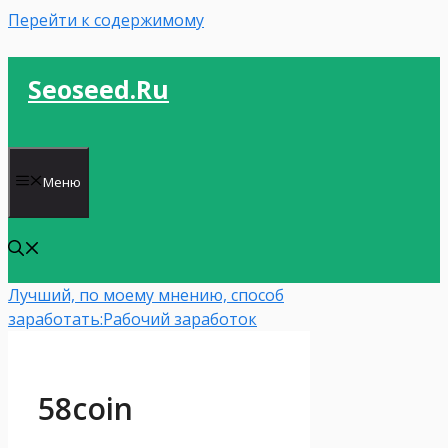
Перейти к содержимому
Seoseed.ru
Меню
Лучший, по моему мнению, способ
заработать:
Рабочий заработок
58coin