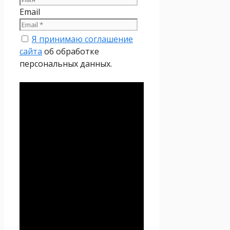
Email
Я принимаю соглашение
сайта
об обработке
персональных данных.
Политика
конфиденциальности
Настоящая Политика
конфиденциальности
персональных данных (далее
– Политика
конфиденциальности)
действует в отношении всей
информации, которую
сайт
Проект Seoseed.ru
,
(далее – Seoseed.ru)