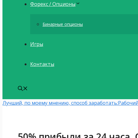
Форекс / Опционы
Бинарные опционы
Игры
Контакты
Лучший, по моему мнению, способ заработать:
Рабочий
50% прибыли за 24 часа.