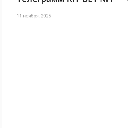
11 ноября, 2025