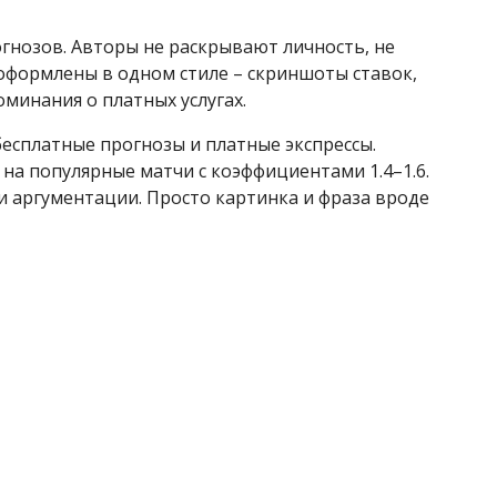
огнозов. Авторы не раскрывают личность, не
 оформлены в одном стиле – скриншоты ставок,
минания о платных услугах.
бесплатные прогнозы и платные экспрессы.
на популярные матчи с коэффициентами 1.4–1.6.
и аргументации. Просто картинка и фраза вроде