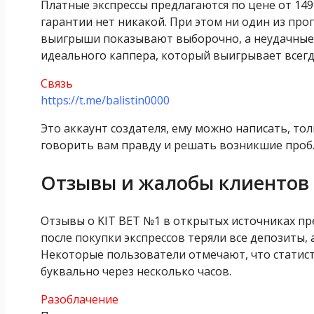
Платные экспрессы предлагаются по цене от 14
гарантии нет никакой. При этом ни один из пр
выигрыши показывают выборочно, а неудачные с
идеального каппера, который выигрывает всегд
Связь
https://t.me/balistin0000
Это аккаунт создателя, ему можно написать, тол
говорить вам правду и решать возникшие проб
Отзывы и жалобы клиентов
Отзывы о KIT BET №1 в открытых источниках пр
после покупки экспрессов теряли все депозиты, 
Некоторые пользователи отмечают, что статист
буквально через несколько часов.
Разоблачение