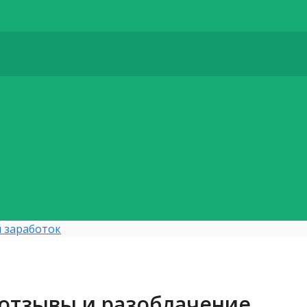
 заработок
 отзывы и разоблачение