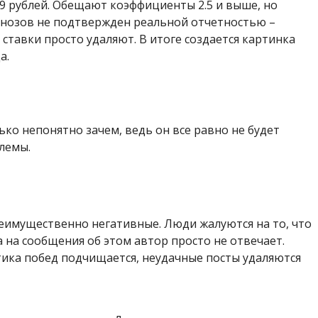
99 рублей. Обещают коэффициенты 2.5 и выше, но
огнозов не подтвержден реальной отчетностью –
тавки просто удаляют. В итоге создается картинка
а.
ько непонятно зачем, ведь он все равно не будет
лемы.
еимущественно негативные. Люди жалуются на то, что
а на сообщения об этом автор просто не отвечает.
ика побед подчищается, неудачные посты удаляются